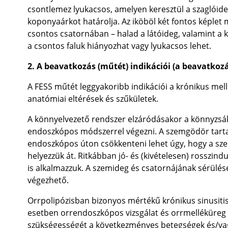
csontlemez lyukacsos, amelyen keresztül a szaglóideg
koponyaárkot határolja. Az iköböl két fontos képlet 
csontos csatornában – halad a látóideg, valamint a 
a csontos faluk hiányozhat vagy lyukacsos lehet.
2. A beavatkozás (műtét) indikációi (a beavatkoz
A FESS műtét leggyakoribb indikációi a krónikus mell
anatómiai eltérések és szűkületek.
A könnyelvezető rendszer elzáródásakor a könnyzsák 
endoszkópos módszerrel végezni. A szemgödör tart
endoszkópos úton csökkenteni lehet úgy, hogy a sz
helyezzük át. Ritkábban jó- és (kivételesen) rosszin
is alkalmazzuk. A szemideg és csatornájának sérül
végezhető.
Orrpolipózisban bizonyos mértékű krónikus sinusiti
esetben orrendoszkópos vizsgálat és orrmelléküreg
szükségességét a következményes betegségek és/va