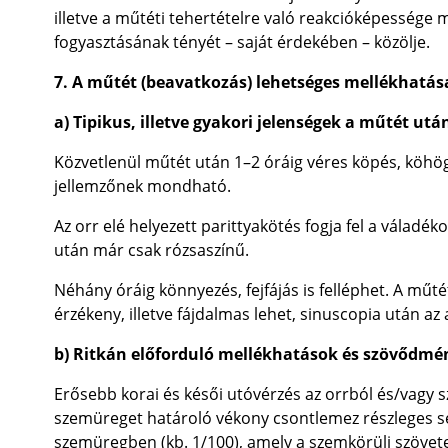
illetve a műtéti tehertételre való reakcióképessége m
fogyasztásának tényét – saját érdekében – közölje.
7. A műtét (beavatkozás) lehetséges mellékhatás
a) Tipikus, illetve gyakori jelenségek a műtét utá
Közvetlenül műtét után 1–2 óráig véres köpés, köhö
jellemzőnek mondható.
Az orr elé helyezett parittyakötés fogja fel a váladék
után már csak rózsaszínű.
Néhány óráig könnyezés, fejfájás is felléphet. A műté
érzékeny, illetve fájdalmas lehet, sinuscopia után az
b) Ritkán előforduló mellékhatások és szövődm
Erősebb korai és késői utóvérzés az orrból és/vagy 
szemüreget határoló vékony csontlemez részleges s
szemüregben (kb. 1/100), amely a szemkörüli szövete