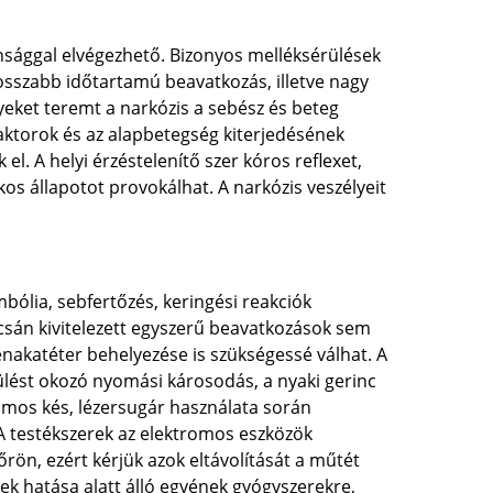
onsággal elvégezhető. Bizonyos melléksérülések
osszabb időtartamú beavatkozás, illetve nagy
eket teremt a narkózis a sebész és beteg
faktorok és az alapbetegség kiterjedésének
el. A helyi érzéstelenítő szer kóros reflexet,
os állapotot provokálhat. A narkózis veszélyeit
bólia, sebfertőzés, keringési reakciók
sán kivitelezett egyszerű beavatkozások sem
vénakatéter behelyezése is szükségessé válhat. A
rülést okozó nyomási károsodás, a nyaki gerinc
tromos kés, lézersugár használata során
 A testékszerek az elektromos eszközök
rön, ezért kérjük azok eltávolítását a műtét
rek hatása alatt álló egyének gyógyszerekre,