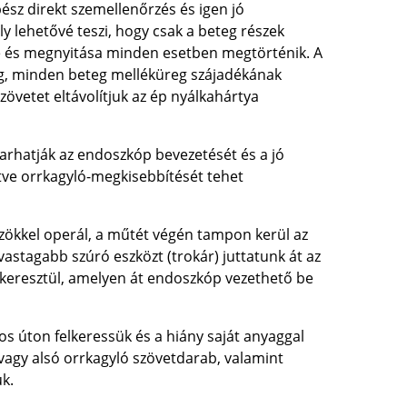
bész direkt szemellenőrzés és igen jó
y lehetővé teszi, hogy csak a beteg részek
se és megnyitása minden esetben megtörténik. A
gg, minden beteg melléküreg szájadékának
zövetet eltávolítjuk az ép nyálkahártya
varhatják az endoszkóp bevezetését és a jó
letve orrkagyló-megkisebbítését tehet
zökkel operál, a műtét végén tampon kerül az
astagabb szúró eszközt (trokár) juttatunk át az
n keresztül, amelyen át endoszkóp vezethető be
s úton felkeressük és a hiány saját anyaggal
/vagy alsó orrkagyló szövetdarab, valamint
k.