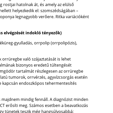
 rostjai hatolnak át, és amely az elülső
mellett helyezkedik el: szomszédságában –
koponya legnagyobb verőere. Ritka variációként
ás elvégzését indokló tényezők)
éküreg-gyulladás, orrpolip (orrpolipózis),
orrüregbe való szájaztatását is lehet
almának bizonyos eredetű túltengését
emgödör tartalmát részlegesen az orrüregbe
dulatú tumorok, orrvérzés, agyvízcsorgás esetén
ése kapcsán endoszkópos tehermentesítés
s majdnem mindig fennáll. A diagnózist minden
 CT erősíti meg. Számos esetben a beavatkozás
gy tünetek teszik még hangsúlyosabbá: