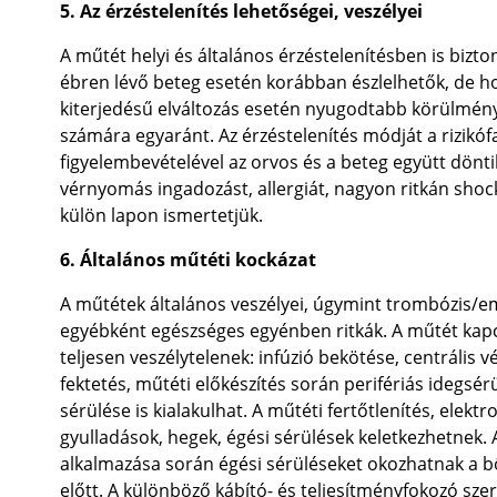
5. Az érzéstelenítés lehetőségei, veszélyei
A műtét helyi és általános érzéstelenítésben is bizt
ébren lévő beteg esetén korábban észlelhetők, de h
kiterjedésű elváltozás esetén nyugodtabb körülmény
számára egyaránt. Az érzéstelenítés módját a rizikó
figyelembevételével az orvos és a beteg együtt döntik 
vérnyomás ingadozást, allergiát, nagyon ritkán shock
külön lapon ismertetjük.
6. Általános műtéti kockázat
A műtétek általános veszélyei, úgymint trombózis/em
egyébként egészséges egyénben ritkák. A műtét kapc
teljesen veszélytelenek: infúzió bekötése, centrális 
fektetés, műtéti előkészítés során perifériás idegsé
sérülése is kialakulhat. A műtéti fertőtlenítés, elek
gyulladások, hegek, égési sérülések keletkezhetnek.
alkalmazása során égési sérüléseket okozhatnak a bő
előtt. A különböző kábító- és teljesítményfokozó sze