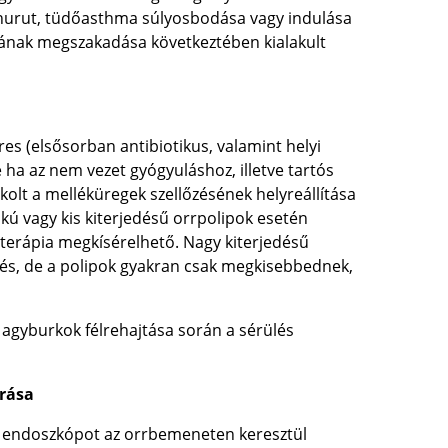
ghurut, tüdőasthma súlyosbodása vagy indulása
ának megszakadása következtében kialakult
es (elsősorban antibiotikus, valamint helyi
 ha az nem vezet gyógyuláshoz, illetve tartós
olt a melléküregek szellőzésének helyreállítása
okú vagy kis kiterjedésű orrpolipok esetén
d terápia megkísérelhető. Nagy kiterjedésű
lés, de a polipok gyakran csak megkisebbednek,
 agyburkok félrehajtása során a sérülés
írása
z endoszkópot az orrbemeneten keresztül