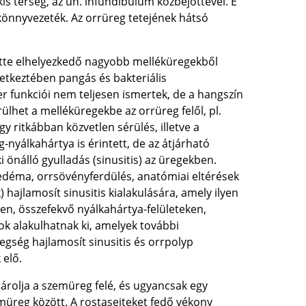
is térség, az ún. infundibulum közbejöttével. E
 könnyvezeték. Az orrüreg tetejének hátsó
ötte elhelyezkedő nagyobb melléküregekből
etkeztében pangás és bakteriális
er funkciói nem teljesen ismertek, de a hangszín
ülhet a melléküregekbe az orrüreg felől, pl.
gy ritkábban közvetlen sérülés, illetve a
nyálkahártya is érintett, de az átjárható
i önálló gyulladás (sinusitis) az üregekben.
edéma, orrsövényferdülés, anatómiai eltérések
hajlamosít sinusitis kialakulására, amely ilyen
en, összefekvő nyálkahártya-felületeken,
ok alakulhatnak ki, amelyek további
gség hajlamosít sinusitis és orrpolyp
 elő.
árolja a szemüreg felé, és ugyancsak egy
müreg között. A rostasejteket fedő vékony