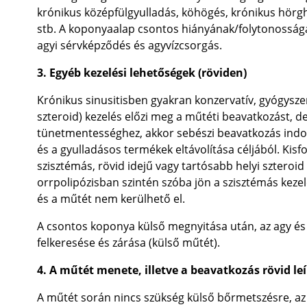
krónikus középfülgyulladás, köhögés, krónikus hör
stb. A koponyaalap csontos hiányának/folytonosság
agyi sérvképződés és agyvízcsorgás.
3. Egyéb kezelési lehetőségek (röviden)
Krónikus sinusitisben gyakran konzervatív, gyógyszer
szteroid) kezelés előzi meg a műtéti beavatkozást, de
tünetmentességhez, akkor sebészi beavatkozás indok
és a gyulladásos termékek eltávolítása céljából. Kisf
szisztémás, rövid idejű vagy tartósabb helyi szteroi
orrpolipózisban szintén szóba jön a szisztémás keze
és a műtét nem kerülhető el.
A csontos koponya külső megnyitása után, az agy és
felkeresése és zárása (külső műtét).
4. A műtét menete, illetve a beavatkozás rövid le
A műtét során nincs szükség külső bőrmetszésre, a