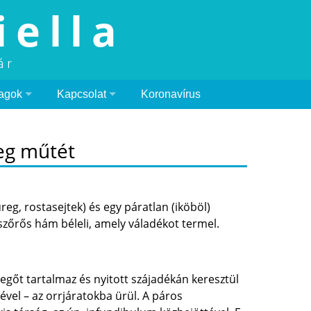
iella
ár
agok
Kapcsolat
Koronavírus
eg műtét
eg, rostasejtek) és egy páratlan (iköböl)
ószőrős hám béleli, amely váladékot termel.
egőt tartalmaz és nyitott szájadékán keresztül
vel – az orrjáratokba ürül. A páros