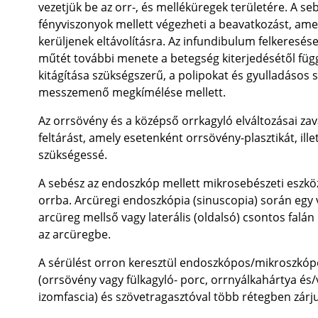
vezetjük be az orr-, és melléküregek területére. A se
fényviszonyok mellett végezheti a beavatkozást, amel
kerüljenek eltávolításra. Az infundibulum felkeresé
műtét további menete a betegség kiterjedésétől fü
kitágítása szükségszerű, a polipokat és gyulladásos s
messzemenő megkímélése mellett.
Az orrsövény és a középső orrkagyló elváltozásai za
feltárást, amely esetenként orrsövény-plasztikát, il
szükségessé.
A sebész az endoszkóp mellett mikrosebészeti eszkö
orrba. Arcüregi endoszkópia (sinuscopia) során egy v
arcüreg mellső vagy laterális (oldalsó) csontos falá
az arcüregbe.
A sérülést orron keresztül endoszkópos/mikroszkópo
(orrsövény vagy fülkagyló- porc, orrnyálkahártya és
izomfascia) és szövetragasztóval több rétegben zárju