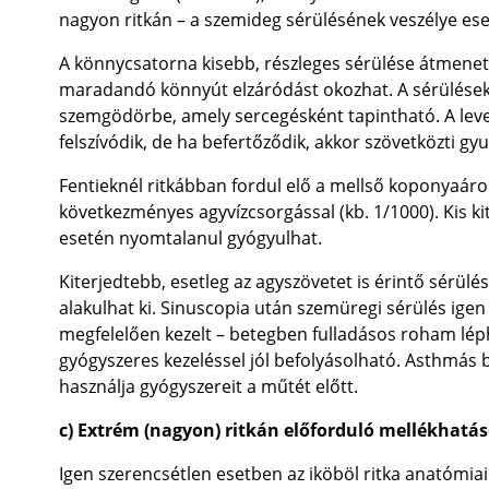
nagyon ritkán – a szemideg sérülésének veszélye eset
A könnycsatorna kisebb, részleges sérülése átmenet
maradandó könnyút elzáródást okozhat. A sérüléseken
szemgödörbe, amely sercegésként tapintható. A lev
felszívódik, de ha befertőződik, akkor szövetközti gyul
Fentieknél ritkábban fordul elő a mellső koponyaáro
következményes agyvízcsorgással (kb. 1/1000). Kis ki
esetén nyomtalanul gyógyulhat.
Kiterjedtebb, esetleg az agyszövetet is érintő sérülé
alakulhat ki. Sinuscopia után szemüregi sérülés ige
megfelelően kezelt – betegben fulladásos roham léph
gyógyszeres kezeléssel jól befolyásolható. Asthmás be
használja gyógyszereit a műtét előtt.
c) Extrém (nagyon) ritkán előforduló mellékhat
Igen szerencsétlen esetben az iköböl ritka anatómiai 