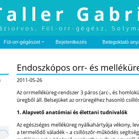
Taller Gabr
áziorvos, Fül-orr-gégész, Solym
Fül-orr-gégészet
Bejelentkezés
Betegoktató any
Endoszkópos orr- és mellékür
s
2011-05-26
Az orrmelléküreg-rendszer 3 páros (arc-, és homlokür
üregből áll. Belsejüket az orrüregéhez hasonló csill
1. Alapvető anatómiai és élettani tudnivalók
Az egészséges melléküreg nyálkahártyája vékony, lev
a termelődő váladék – a csillószőr-működés segítségé