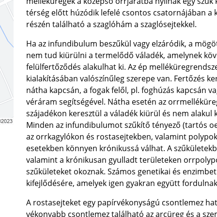
melléküregek a középső orrjáratba nyílnak egy szűk k
térség előtt húzódik lefelé csontos csatornájában a
részén található a szaglóhám a szaglósejtekkel.
Ha az infundibulum beszűkül vagy elzáródik, a mög
nem tud kiürülni a termelődő váladék, amelynek köv
felülfertőződés alakulhat ki. Az ép melléküregrendsz
kialakításában valószínűleg szerepe van. Fertőzés ker
nátha kapcsán, a fogak felől, pl. foghúzás kapcsán va
véráram segítségével. Nátha esetén az orrmelléküreg-
szájadékon keresztül a váladék kiürül és nem alakul k
Minden az infundibulumot szűkítő tényező (tartós o
az orrkagylókon és rostasejtekben, valamint polypok) 
esetekben könnyen krónikussá válhat. A szűkületekb
valamint a krónikusan gyulladt területeken orrpolyp
szűkületeket okoznak. Számos genetikai és enzimbete
kifejlődésére, amelyek igen gyakran együtt fordulnak
A rostasejteket egy papírvékonyságú csontlemez hat
vékonyabb csontlemez található az arcüreg és a sze