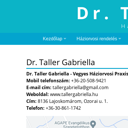
Dr. 
H
Kezdőlap
Háziorvosi rendelés
Dr. Taller Gabriella
Dr. Taller Gabriella - Vegyes Háziorvosi Praxi
Mobil telefonszám:
+36-20-508-9421
E-mail cím:
tallergabriella@gmail.com
Weboldal:
www.tallergabriella.hu
Cím:
8136 Lajoskomárom, Ozorai u. 1.
Telefon:
+36-30-861-1742