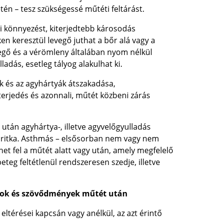
én – tesz szükségessé műtéti feltárást.
i könnyezést, kiterjedtebb károsodás
 keresztül levegő juthat a bőr alá vagy a
egő és a vérömleny általában nyom nélkül
ladás, esetleg tályog alakulhat ki.
k és az agyhártyák átszakadása,
terjedés és azonnali, műtét közbeni zárás
s után agyhártya-, illetve agyvelőgyulladás
n ritka. Asthmás – elsősorban nem vagy nem
et fel a műtét alatt vagy után, amely megfelelő
teg feltétlenül rendszeresen szedje, illetve
ások és szövődmények műtét után
eltérései kapcsán vagy anélkül, az azt érintő