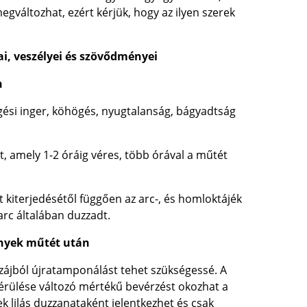
egváltozhat, ezért kérjük, hogy az ilyen szerek
ai, veszélyei és szövődményei
n
gési inger, köhögés, nyugtalanság, bágyadtság
ot, amely 1-2 óráig véres, több órával a műtét
t kiterjedésétől függően az arc-, és homloktájék
 arc általában duzzadt.
ények műtét után
szájból újratamponálást tehet szükségessé. A
érülése változó mértékű bevérzést okozhat a
k lilás duzzanataként jelentkezhet és csak