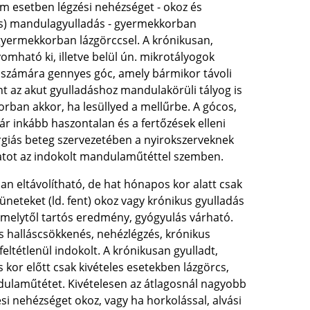
m esetben légzési nehézséget - okoz és
zős) mandulagyulladás - gyermekkorban
sgyermekkorban lázgörccsel. A krónikusan,
ható ki, illetve belül ún. mikrotályogok
t számára gennyes góc, amely bármikor távoli
 az akut gyulladáshoz mandulakörüli tályog is
sorban akkor, ha lesüllyed a mellűrbe. A gócos,
r inkább haszontalan és a fertőzések elleni
rgiás beteg szervezetében a nyirokszerveknek
latot az indokolt mandulaműtéttel szemben.
 eltávolítható, de hat hónapos kor alatt csak
üneteket (ld. fent) okoz vagy krónikus gyulladás
, amelytől tartós eredmény, gyógyulás várható.
ós halláscsökkenés, nehézlégzés, krónikus
ltétlenül indokolt. A krónikusan gyulladt,
 kor előtt csak kivételes esetekben lázgörcs,
andulaműtétet. Kivételesen az átlagosnál nagyobb
lési nehézséget okoz, vagy ha horkolással, alvási