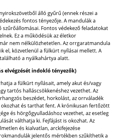
yirokszövetből álló gyűrű (ennek részei a
 védekezés fontos tényezője. A mandulák a
ső szűrőállomásai. Fontos védekező feladatokat
melnek. Ez a működésük az életkor
t már nem nélkülözhetetlen. Az orrgaratmandula
 el, közvetlenül a fülkürt nyílásai mellett. A
alálható a nyálkahártya alatt.
ás elvégzését indokló tényezők)
ja a fülkürt nyílásait, amely akut és/vagy
gy tartós halláscsökkenéshez vezethet. Az
orrhangzós beszédet, horkolást, az orrváladék
okozhat és tarthat fent. A krónikusan fertőzött
ége és hörgőgyulladáshoz vezethet, az esetleg
sát válthatja ki. Fejfájást is okozhat. Az
etlen és kialvatlan, arckifejezése
rokmandulák jelentős mértékben szűkíthetik a