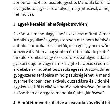
apnoe-val hozható összefüggésbe. Mandula körüli tá
elvégezhető egyszerre a tályog megnyitásával, a meg
hét múlva).
3. Egyéb kezelési lehetőségek (röviden)
A krónikus mandulagyulladás kezelése műtéti. A man
krónikus gyulladás gyógyszeresen már nem befolyáso
antibiotikumokkal kezelhetők, de a góc így nem sz
konzervatív úton a nagyobb méretből fakadó probl
társuló krónikus vagy visszatérő középfülgyulladás s
gyakori kiújulás vagy nem kielégítő terápiás eredmén
érdekében - műtétet tesz szükségessé. A szövődmén
gyógyszeres terápiára mindig szükség lehet. A mand
gyermekkorban igen aktívak, duzzadásra és újdonké
egy-két sejtből is elképzelhető a nyirokszövet (man
elsősorban az orrgaratmandula újabb „kinövése”.
4. A műtét menete, illetve a beavatkozás rövid le