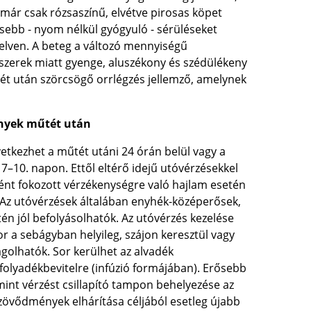
már csak rózsaszínű, elvétve pirosas köpet
kisebb - nyom nélkül gyógyuló - sérüléseket
yelven. A beteg a változó mennyiségű
yszerek miatt gyenge, aluszékony és szédülékeny
ét után szörcsögő orrlégzés jellemző, amelynek
ények műtét után
etkezhet a műtét utáni 24 órán belül vagy a
 7–10. napon. Ettől eltérő idejű utóvérzésekkel
ként fokozott vérzékenységre való hajlam esetén
 Az utóvérzések általában enyhék-középerősek,
én jól befolyásolhatók. Az utóvérzés kezelése
r a sebágyban helyileg, szájon keresztül vagy
golhatók. Sor kerülhet az alvadék
 folyadékbevitelre (infúzió formájában). Erősebb
amint vérzést csillapító tampon behelyezése az
szövődmények elhárítása céljából esetleg újabb