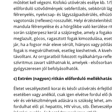
műtétet kell végezni. Kisfokú utóvérzés esélye kb. 1
előforduló szövődmények: sebfertőzés, sebkörüli lág
félrenyelés, nyelvcsap- és lágyszájpadsérülés, elhúz
vagotoniás (reflexes) rosszullét. Helyi érzéstelení
mandula félrenyelése és a hörgőkbe való kerülése r
során szájterpesz kerül a szájüregbe, amely a fogak
meglazult, gócos, ragasztott fogak kimozdulása, eset
jár, ha a fogsor már eleve sérült, hiányos vagy pótl
fogak is megsérülhetnek, esetleg kieshetnek. A kivehe
távolítani. Az orrgaratból fokozott nyálkahártya-refl
szívritmus zavart válthatnak ki, amelyek - elsősorba
gyógyszeresen jól befolyásolhatók.
c) Extrém (nagyon) ritkán előforduló mellékhat
Életet veszélyeztető korai és késői utóvérzés érfejlő
esetében vagy anélkül, csak igen elvétve fordul elő (
vér és vérkészítmények adására is szükség lehet, am
fordulhat elő: pl. hepatitis, HIV vírus, stb. Életvesz