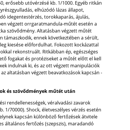
/50, erősebb utóvérzésé kb. 1/1000. Egyéb ritkán
yrészgyulladás, elhúzódó lázas állapot,
ódó idegentestérzés, torokkaparás, ájulás,
tésben végzett orrgaratmandula-műtét esetén a
itka szövődmény. Altatásban végzett műtét
on támaszkodik, ennek következtében a sérült,
leg kiesése előfordulhat. Fokozott kockázattal
ásokkal rekonstruált. Ritkábban ép, egészséges
tő fogakat és protéziseket a műtét előtt el kell
exek indulnak ki, és az ott végzett manipulációk
n az altatásban végzett beavatkozások kapcsán -
ások és szövődmények műtét után
dési rendellenességek, véralvadási zavarok
kb. 1/70000). Shock, életveszélyes vérzés esetén
elynek kapcsán különböző fertőzések átvitele
élyes általános fertőzés (szepszis), maradandó