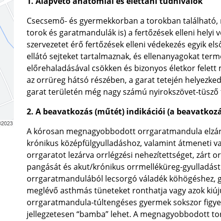
1. Alapvető anatómiai és élettani tudnivalók
Csecsemő- és gyermekkorban a torokban található, n
torok és garatmandulák is) a fertőzések elleni helyi
szervezetet érő fertőzések elleni védekezés egyik el
ellátó sejteket tartalmaznak, és ellenanyagokat ter
előrehaladásával csökken és bizonyos életkor felet
az orrüreg hátsó részében, a garat tetején helyezkedik
garat területén még nagy számú nyirokszövet-tüsző t
2. A beavatkozás (műtét) indikációi (a beavatkoz
A kórosan megnagyobbodott orrgaratmandula elzárhat
krónikus középfülgyulladáshoz, valamint átmeneti va
orrgaratot lezárva orrlégzési nehezítettséget, zárt 
pangását és akut/krónikus orrmelléküreg-gyulladást 
orrgaratmandulából lecsorgó váladék köhögéshez, g
meglévő asthmás tüneteket ronthatja vagy azok kiújulá
orrgaratmandula-túltengéses gyermek sokszor figyelm
jellegzetesen “bamba” lehet. A megnagyobbodott to