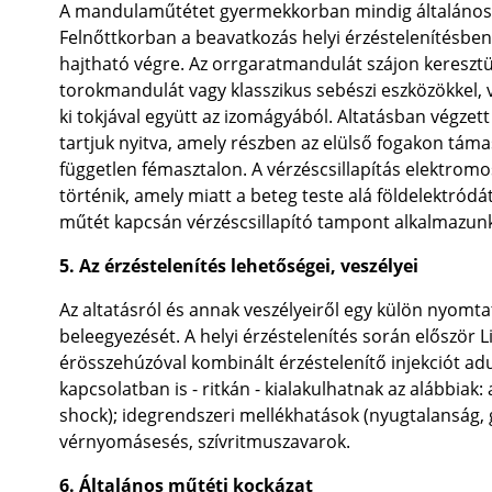
A mandulaműtétet gyermekkorban mindig általános é
Felnőttkorban a beavatkozás helyi érzéstelenítésbe
hajtható végre. Az orrgaratmandulát szájon keresztül
torokmandulát vagy klasszikus sebészi eszközökkel, v
ki tokjával együtt az izomágyából. Altatásban végzet
tartjuk nyitva, amely részben az elülső fogakon táma
független fémasztalon. A vérzéscsillapítás elektromos
történik, amely miatt a beteg teste alá földelektród
műtét kapcsán vérzéscsillapító tampont alkalmazun
5. Az érzéstelenítés lehetőségei, veszélyei
Az altatásról és annak veszélyeiről egy külön nyomta
beleegyezését. A helyi érzéstelenítés során először 
érösszehúzóval kombinált érzéstelenítő injekciót ad
kapcsolatban is - ritkán - kialakulhatnak az alábbiak: 
shock); idegrendszeri mellékhatások (nyugtalanság,
vérnyomásesés, szívritmuszavarok.
6. Általános műtéti kockázat