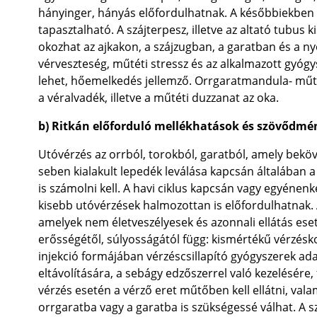
hányinger, hányás előfordulhatnak. A későbbiekben 
tapasztalható. A szájterpesz, illetve az altató tubus 
okozhat az ajkakon, a szájzugban, a garatban és a n
vérveszteség, műtéti stressz és az alkalmazott gyóg
lehet, hőemelkedés jellemző. Orrgaratmandula- műt
a véralvadék, illetve a műtéti duzzanat az oka.
b) Ritkán előforduló mellékhatások és szövődm
Utóvérzés az orrból, torokból, garatból, amely beköv
seben kialakult lepedék leválása kapcsán általában a
is számolni kell. A havi ciklus kapcsán vagy egyénen
kisebb utóvérzések halmozottan is előfordulhatnak.
amelyek nem életveszélyesek és azonnali ellátás eset
erősségétől, súlyosságától függ: kismértékű vérzésko
injekció formájában vérzéscsillapító gyógyszerek ada
eltávolítására, a sebágy edzőszerrel való kezelésére,
vérzés esetén a vérző eret műtőben kell ellátni, val
orrgaratba vagy a garatba is szükségessé válhat. A 