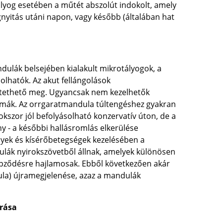
lyog esetében a műtét abszolút indokolt, amely
nyitás utáni napon, vagy később (általában hat
dulák belsejében kialakult mikrotályogok, a
lhatók. Az akut fellángolások
üntethető meg. Ugyancsak nem kezelhetők
émák. Az orrgaratmandula túltengéshez gyakran
okszor jól befolyásolható konzervatív úton, de a
y - a későbbi hallásromlás elkerülése
yek és kísérőbetegségek kezelésében a
ulák nyirokszövetből állnak, amelyek különösen
pződésre hajlamosak. Ebből következően akár
dula) újramegjelenése, azaz a mandulák
írása