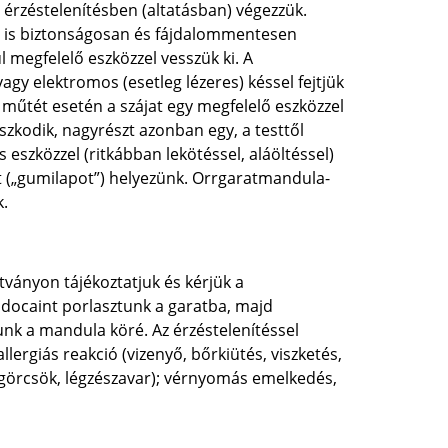
rzéstelenítésben (altatásban) végezzük.
n is biztonságosan és fájdalommentesen
 megfelelő eszközzel vesszük ki. A
agy elektromos (esetleg lézeres) késsel fejtjük
t műtét esetén a szájat egy megfelelő eszközzel
szkodik, nagyrészt azonban egy, a testtől
 eszközzel (ritkábban lekötéssel, aláöltéssel)
át („gumilapot”) helyezünk. Orrgaratmandula-
k.
tványon tájékoztatjuk és kérjük a
Lidocaint porlasztunk a garatba, majd
unk a mandula köré. Az érzéstelenítéssel
allergiás reakció (vizenyő, bőrkiütés, viszketés,
 görcsök, légzészavar); vérnyomás emelkedés,