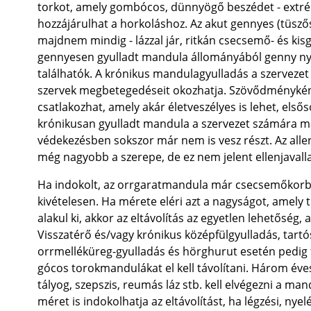
torkot, amely gombócos, dünnyögő beszédet - extré
hozzájárulhat a horkoláshoz. Az akut gennyes (tüs
majdnem mindig - lázzal jár, ritkán csecsemő- és ki
gennyesen gyulladt mandula állományából genny nyom
találhatók. A krónikus mandulagyulladás a szerveze
szervek megbetegedéseit okozhatja. Szövődményként
csatlakozhat, amely akár életveszélyes is lehet, első
krónikusan gyulladt mandula a szervezet számára má
védekezésben sokszor már nem is vesz részt. Az alle
még nagyobb a szerepe, de ez nem jelent ellenjaval
Ha indokolt, az orrgaratmandula már csecsemőkorban
kivételesen. Ha mérete eléri azt a nagyságot, amely t
alakul ki, akkor az eltávolítás az egyetlen lehetőség
Visszatérő és/vagy krónikus középfülgyulladás, tart
orrmelléküreg-gyulladás és hörghurut esetén pedig fe
gócos torokmandulákat el kell távolítani. Három éves
tályog, szepszis, reumás láz stb. kell elvégezni a m
méret is indokolhatja az eltávolítást, ha légzési, nye