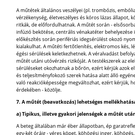
A műtétek általános veszélyei (pl. trombózis, embóli
vérzékenység, életveszélyes és kóros lázas állapot, 
ritkák, de előfordulhatnak. A műtét során - elsősorba
infúzió bekötése, centrális vénakatéter behelyezése i
előkészítés során perifériás idegsérülést okozó nyom
kialakulhat. A műtéti fertőtlenítés, elektromos kés, 
égési sérülések keletkezhetnek. A véralvadást befo
műtét utáni utóvérzés rizikóját. A testékszerek az 
sérüléseket okozhatnak a bőrön, ezért kérjük azok el
és teljesítményfokozó szerek hatása alatt álló egyéne
való reakcióképessége megváltozhat, ezért kérjük, ho
érdekében - közölje.
7. A műtét (beavatkozás) lehetséges mellékhatás
a) Tipikus, illetve gyakori jelenségek a műtét utá
A beteg általában már éber állapotban, ép garatrefle
egy-két óráig - véres köpet, köhögési inger, köhögés