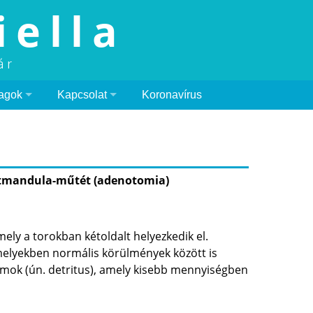
iella
ár
agok
Kapcsolat
Koronavírus
atmandula-műtét (adenotomia)
ely a torokban kétoldalt helyezkedik el.
amelyekben normális körülmények között is
umok (ún. detritus), amely kisebb mennyiségben