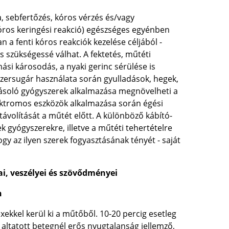
a, sebfertőzés, kóros vérzés és/vagy
kóros keringési reakció) egészséges egyénben
n a fenti kóros reakciók kezelése céljából -
s szükségessé válhat. A fektetés, műtéti
ási károsodás, a nyaki gerinc sérülése is
lézersugár használata során gyulladások, hegek,
lyásoló gyógyszerek alkalmazása megnövelheti a
elektromos eszközök alkalmazása során égési
távolítását a műtét előtt. A különböző kábító-
k gyógyszerekre, illetve a műtéti tehertételre
gy az ilyen szerek fogyasztásának tényét - saját
ai, veszélyei és szövődményei
n
xekkel kerül ki a műtőből. 10-20 percig esetleg
, altatott betegnél erős nyugtalanság jellemző,