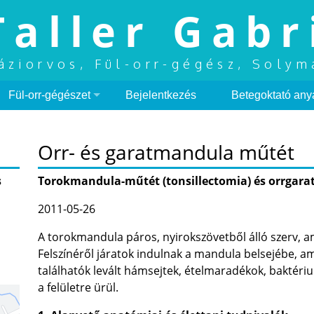
Taller Gabr
áziorvos, Fül-orr-gégész, Solym
Fül-orr-gégészet
Bejelentkezés
Betegoktató any
Orr- és garatmandula műtét
s
Torokmandula-műtét (tonsillectomia) és orrgar
2011-05-26
A torokmandula páros, nyirokszövetből álló szerv, am
Felszínéről járatok indulnak a mandula belsejébe, 
találhatók levált hámsejtek, ételmaradékok, baktéri
a felületre ürül.